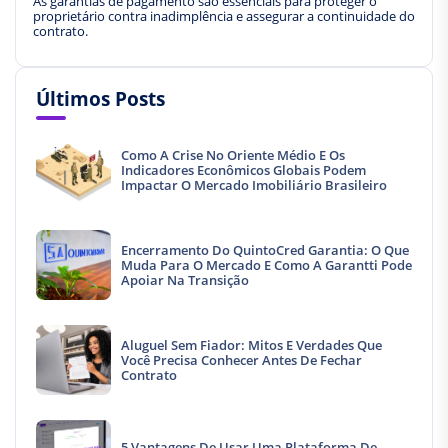
As garantias de pagamento são essenciais para proteger o
proprietário contra inadimplência e assegurar a continuidade do
contrato.
Últimos Posts
Como A Crise No Oriente Médio E Os
Indicadores Econômicos Globais Podem
Impactar O Mercado Imobiliário Brasileiro
Encerramento Do QuintoCred Garantia: O Que
Muda Para O Mercado E Como A Garantti Pode
Apoiar Na Transição
Aluguel Sem Fiador: Mitos E Verdades Que
Você Precisa Conhecer Antes De Fechar
Contrato
5 Vantagens De Usar Uma Plataforma De