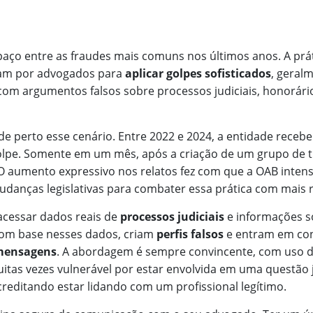
ço entre as fraudes mais comuns nos últimos anos. A prá
sam por advogados para
aplicar golpes sofisticados
, geral
com argumentos falsos sobre processos judiciais, honorári
perto esse cenário. Entre 2022 e 2024, a entidade recebe
golpe. Somente em um mês, após a criação de um grupo de 
 O aumento expressivo nos relatos fez com que a OAB intens
anças legislativas para combater essa prática com mais r
acessar dados reais de
processos judiciais
e informações s
Com base nesses dados, criam
perfis falsos
e entram em co
 mensagens
. A abordagem é sempre convincente, com uso 
uitas vezes vulnerável por estar envolvida em uma questão j
acreditando estar lidando com um profissional legítimo.