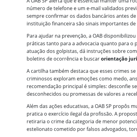
A OAB SP alerta que é essencial manter uma r
número de telefone e um e-mail validados prev
sempre confirmar os dados bancários antes d
instituição financeira são sinais importantes de 
Para ajudar na prevenção, a OAB disponibilizou
práticas tanto para a advocacia quanto para o p
atuação dos golpistas, dá instruções sobre como
boletins de ocorrência e buscar
orientação jur
A cartilha também destaca que esses crimes se 
criminosos exploram emoções como medo, ansied
recomendação principal é simples: desconfie s
desconhecidos ou promessas de valores a rece
Além das ações educativas, a OAB SP propôs mu
pratica o exercício ilegal da profissão. A prop
retiraria o crime da categoria de menor potenc
estelionato cometido por falsos advogados, tor