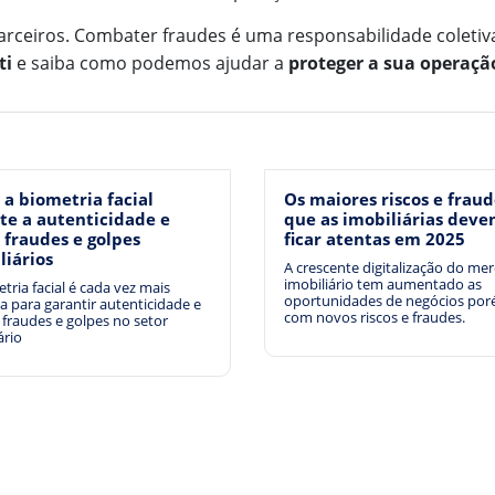
rceiros. Combater fraudes é uma responsabilidade coletiv
ti
e saiba como podemos ajudar a
proteger a sua operaçã
a biometria facial
Os maiores riscos e fraud
te a autenticidade e
que as imobiliárias dev
 fraudes e golpes
ficar atentas em 2025
liários
A crescente digitalização do me
imobiliário tem aumentado as
tria facial é cada vez mais
oportunidades de negócios po
da para garantir autenticidade e
com novos riscos e fraudes.
 fraudes e golpes no setor
ário