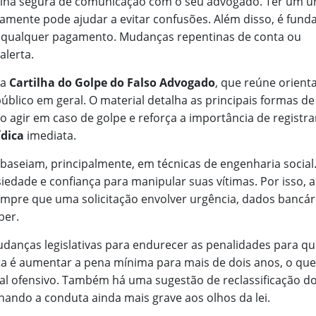
otina segura de comunicação com o seu advogado. Ter um ú
iamente pode ajudar a evitar confusões. Além disso, é fun
e qualquer pagamento. Mudanças repentinas de conta ou
alerta.
 a
Cartilha do Golpe do Falso Advogado
, que reúne orient
úblico em geral. O material detalha as principais formas de
 agir em caso de golpe e reforça a importância de registra
ídica
imediata.
baseiam, principalmente, em técnicas de engenharia social
ade e confiança para manipular suas vítimas. Por isso, a
empre que uma solicitação envolver urgência, dados bancár
ber.
danças legislativas para endurecer as penalidades para q
osta é aumentar a pena mínima para mais de dois anos, o que
ial ofensivo. Também há uma sugestão de reclassificação d
nando a conduta ainda mais grave aos olhos da lei.