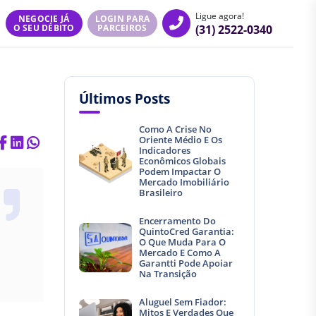
Ligue agora!
NEGOCIE JÁ
LOGIN PARA
(31) 2522-0340
O SEU DÉBITO
PARCEIROS
Últimos Posts
Como A Crise No
Oriente Médio E Os
Indicadores
Econômicos Globais
Podem Impactar O
Mercado Imobiliário
Brasileiro
Encerramento Do
QuintoCred Garantia:
O Que Muda Para O
Mercado E Como A
Garantti Pode Apoiar
Na Transição
Aluguel Sem Fiador:
Mitos E Verdades Que