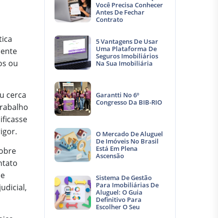
Você Precisa Conhecer
Antes De Fechar
Contrato
tica
5 Vantagens De Usar
Uma Plataforma De
mente
Seguros Imobiliários
os ou
Na Sua Imobiliária
u cerca
Garantti No 6º
Congresso Da BIB-RIO
trabalho
ificasse
igor.
O Mercado De Aluguel
De Imóveis No Brasil
Está Em Plena
obre
Ascensão
ntato
de
Sistema De Gestão
Para Imobiliárias De
udicial,
Aluguel: O Guia
Definitivo Para
Escolher O Seu