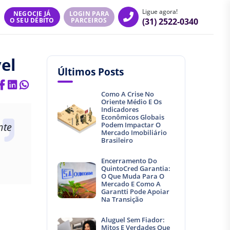
Ligue agora!
NEGOCIE JÁ
LOGIN PARA
(31) 2522-0340
O SEU DÉBITO
PARCEIROS
el
Últimos Posts
Como A Crise No
Oriente Médio E Os
Indicadores
Econômicos Globais
nte
Podem Impactar O
Mercado Imobiliário
Brasileiro
Encerramento Do
QuintoCred Garantia:
O Que Muda Para O
Mercado E Como A
Garantti Pode Apoiar
Na Transição
Aluguel Sem Fiador:
Mitos E Verdades Que