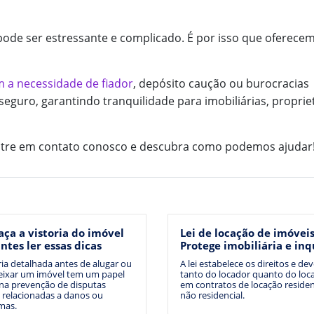
pode ser estressante e complicado. É por isso que oferec
 a necessidade de fiador
, depósito caução ou burocracias
seguro, garantindo tranquilidade para imobiliárias, proprie
 Entre em contato conosco e descubra como podemos ajudar
aça a vistoria do imóvel
Lei de locação de imóveis
ntes ler essas dicas
Protege imobiliária e inq
ria detalhada antes de alugar ou
A lei estabelece os direitos e de
eixar um imóvel tem um papel
tanto do locador quanto do loca
 na prevenção de disputas
em contratos de locação residen
 relacionadas a danos ou
não residencial.
mas.