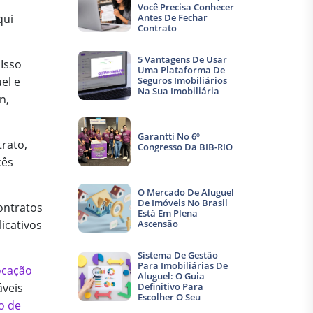
Você Precisa Conhecer
qui
Antes De Fechar
Contrato
5 Vantagens De Usar
Isso
Uma Plataforma De
el e
Seguros Imobiliários
Na Sua Imobiliária
n,
Garantti No 6º
rato,
Congresso Da BIB-RIO
cês
O Mercado De Aluguel
De Imóveis No Brasil
contratos
Está Em Plena
icativos
Ascensão
Sistema De Gestão
Para Imobiliárias De
locação
Aluguel: O Guia
áveis
Definitivo Para
Escolher O Seu
o de