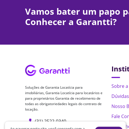
Vamos bater um papo p
Conhecer a Garantti?
Insti
Sobre a
Soluções de Garantia Locatícia para
imobiliárias, Garantia Locatícia para locatários e
Dúvidas
para proprietários Garantia de recebimento de
todas as obrigatoriedades legais do contrato de
Nosso B
locação.
Fale Co
(31) 2522-0340
Trabalh
Ao navegar neste site, você concorda com a