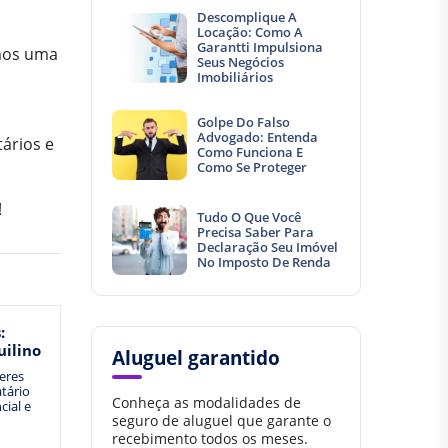
Descomplique A
Locação: Como A
Garantti Impulsiona
emos uma
Seus Negócios
Imobiliários
Golpe Do Falso
Advogado: Entenda
tários e
Como Funciona E
Como Se Proteger
!
Tudo O Que Você
Precisa Saber Para
Declaração Seu Imóvel
No Imposto De Renda
:
uilino
Aluguel garantido
veres
tário
Conheça as modalidades de
cial e
seguro de aluguel que garante o
recebimento todos os meses.