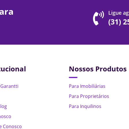
ara
Ligue ag
(31) 
tucional
Nossos Produtos
 Garantti
Para Imobiliárias
Para Proprietários
log
Para Inquilinos
nosco
e Conosco